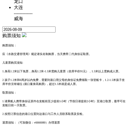
龙口
大连
-------------
威海
购票须知
购票须知：
应《水路交通管理局》规定请
实名制购票，当天携带二代身份证取票。
儿童票购买须知:
1.
身高1.2米以下免票，
身高1.2米-1.5米需购儿童票（坐席半价91元），1.5米以上需购成人票。
2.孩子1.2米和6周岁以内免费，需要到港口用父母的身份证免费领取一张登船卡，1.2-1.5米孩子坐
席半价没有铺位 (港口量身高购票) ，超过1.5米就是成人票。
取票须知：
1.请乘船人携带身份证原件在发船前至少提前1小时（节假日请提前2小时）至港口取票，最早可在
发船日前一天取票。
2.按照订票信息的港口位置到达港口与工作人员联系取票及安检。
退票须知：
（可加微信：v6666080）
办理退票