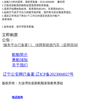
1.发船2小时内退票，请联系客服：0535-6666080 董经理
2.已取纸质船票的顾客如需退票请联系客服。
3.退票手续费收取标准：客票票价的20%、车票票价的5%。
4.如因天气或不可抗力因素导致停航，我司将为您全额退票退款。
5.退款正常情况下将在1个工作日内退至您原支付账户。
改签须知：
1.如有改签，请尽早联系客服。
立即购票
公告：
理服务平台已备案]
1、绿牌新能源汽车（蓝牌混动除外）禁止购票乘船，
船舶简介
乘船须知
关于我们
辽宁公安网已备案 辽ICP备2023004927号
版权所有：大连湾街道新航顺滚装船售票处
电话咨询