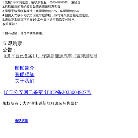
1.发船2小时内退票，请联系客服：0535-6666080 董经理
2.已取纸质船票的顾客如需退票请联系客服。
3.退票手续费收取标准：客票票价的20%、车票票价的5%。
4.如因天气或不可抗力因素导致停航，我司将为您全额退票退款。
5.退款正常情况下将在1个工作日内退至您原支付账户。
改签须知：
1.如有改签，请尽早联系客服。
立即购票
公告：
理服务平台已备案]
1、绿牌新能源汽车（蓝牌混动除外）禁止购票乘船，
船舶简介
乘船须知
关于我们
辽宁公安网已备案 辽ICP备2023004927号
版权所有：大连湾街道新航顺滚装船售票处
电话咨询