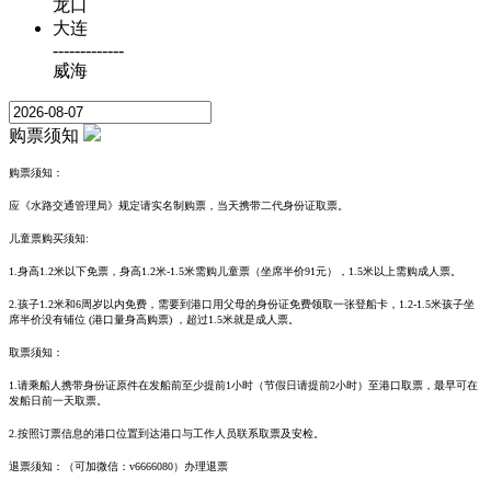
龙口
大连
-------------
威海
购票须知
购票须知：
应《水路交通管理局》规定请
实名制购票，当天携带二代身份证取票。
儿童票购买须知:
1.
身高1.2米以下免票，
身高1.2米-1.5米需购儿童票（坐席半价91元），1.5米以上需购成人票。
2.孩子1.2米和6周岁以内免费，需要到港口用父母的身份证免费领取一张登船卡，1.2-1.5米孩子坐
席半价没有铺位 (港口量身高购票) ，超过1.5米就是成人票。
取票须知：
1.请乘船人携带身份证原件在发船前至少提前1小时（节假日请提前2小时）至港口取票，最早可在
发船日前一天取票。
2.按照订票信息的港口位置到达港口与工作人员联系取票及安检。
退票须知：
（可加微信：v6666080）
办理退票