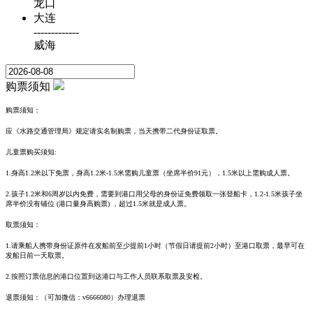
龙口
大连
-------------
威海
购票须知
购票须知：
应《水路交通管理局》规定请
实名制购票，当天携带二代身份证取票。
儿童票购买须知:
1.
身高1.2米以下免票，
身高1.2米-1.5米需购儿童票（坐席半价91元），1.5米以上需购成人票。
2.孩子1.2米和6周岁以内免费，需要到港口用父母的身份证免费领取一张登船卡，1.2-1.5米孩子坐
席半价没有铺位 (港口量身高购票) ，超过1.5米就是成人票。
取票须知：
1.请乘船人携带身份证原件在发船前至少提前1小时（节假日请提前2小时）至港口取票，最早可在
发船日前一天取票。
2.按照订票信息的港口位置到达港口与工作人员联系取票及安检。
退票须知：
（可加微信：v6666080）
办理退票