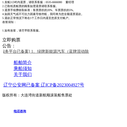
1.发船2小时内退票，请联系客服：0535-6666080 董经理
2.已取纸质船票的顾客如需退票请联系客服。
3.退票手续费收取标准：客票票价的20%、车票票价的5%。
4.如因天气或不可抗力因素导致停航，我司将为您全额退票退款。
5.退款正常情况下将在1个工作日内退至您原支付账户。
改签须知：
1.如有改签，请尽早联系客服。
立即购票
公告：
服务平台已备案]
1、绿牌新能源汽车（蓝牌混动除外）禁止购票乘船，
船舶简介
乘船须知
关于我们
辽宁公安网已备案 辽ICP备2023004927号
版权所有：大连湾街道新航顺滚装船售票处
电话咨询